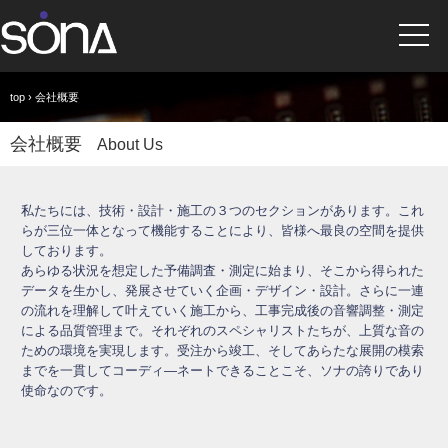
top
› 会社概要
会社概要
About Us
私たちには、技術・設計・施工の３つのセクションがあります。これ
らが三位一体となって機能することにより、皆様へ最良の空間を提供
しております。
あらゆる状況を想定した予備調査・測定に始まり、そこから得られた
データを生かし、発展させていく企画・デザイン・設計。さらに一連
の流れを理解して叶えていく施工から、工事完成後の音響調整・測定
による品質管理まで。それぞれのスペシャリストたちが、上質な音の
ための環境を実現します。受注から竣工、そしてあらたな展開の模索
までを一貫してコーディ―ネートできることこそ、ソナの誇りであり
使命なのです。