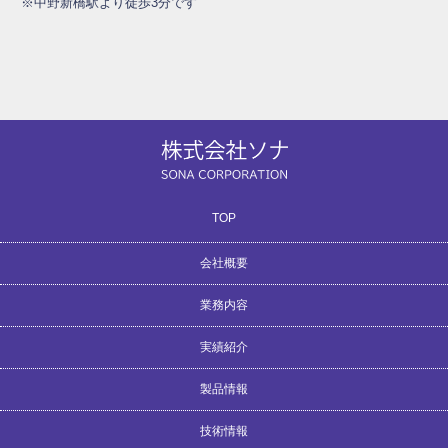
※中野新橋駅より徒歩3分です
TOP
会社概要
業務内容
リクルート（社員募集中！）
交通アクセス
サイトマップ
会社沿革
会社概要
お問合せ
実績紹介
建築音響（設計・施工・監理）
スタジオ音響システム設計
建築音響コンサルタント
音響コンテンツ制作
音響測定
製品情報
ポストプロダクション
パーソナルスタジオ
音楽スタジオ
教育施設
研究開発
実績一覧
放送局
その他
技術情報
オリジナル防音扉 SPDシリーズ
Vibsorber（ヴィブソーバー）
高性能ローラーハンドル
Tendas（テンダス）
オーダー家具